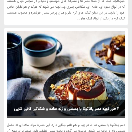
خبرنگارانـ کیک ها از جمله دسر ها و عصرانه های خوشمزه و دلپذیر در سراسر جهان هستند
که در انواع میوه ای، خامه ای، شکلاتی، پنیری و... تهیه می شوند که هرکدام هواداران خاص
خود را دارند. در این میان کیک های کرم دار و میان پر نیز بسیار خوشمزه و محبوب هستند.
کیک کرم دار یکی از انواع کیک های...
2 طرز تهیه دسر پاناکوتا با بستنی و ژله ساده و شکلاتی کافی شاپی
دسر پاناکوتا با بستنی هم ظاهر زیبا و هم طعم جذابی دارد. این دسر با مواد ساده ای که شامل
بستنی، ژله و خامه می شوند، درست می گردد و بافت بسیار لطیفی دارد. ضمناً برای تهیه آن