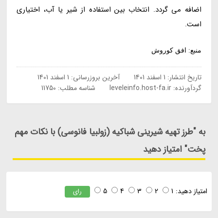
اضافه می گردد. انتخاب بین استفاده از شیر یا آب، اختیاری
است.
منبع: افق کوروش
تاریخ انتشار:
1 اسفند 1401
آخرین بروزرسانی:
1 اسفند 1401
گردآورنده:
leveleinfo.host-fa.ir
شناسه مطلب: 11750
به "طرز تهیه شیرینی شباکیه (زولبیا فانوسی) با نکات مهم
پخت" امتیاز دهید
امتیاز دهید:
1
2
3
4
5
رای