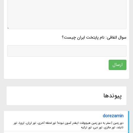
سوال اتفاقی: نام پایتخت ایران چیست؟
ارسال
پیوندها
dorezamin
دور زمین | سفر به دور زمین هیچوقت اینقدر آسون نبوده! تور لحظه آخری، تور ارزان، اروپا، تور
تایلند، تور مالزی، تور دبی، تور ترکیه