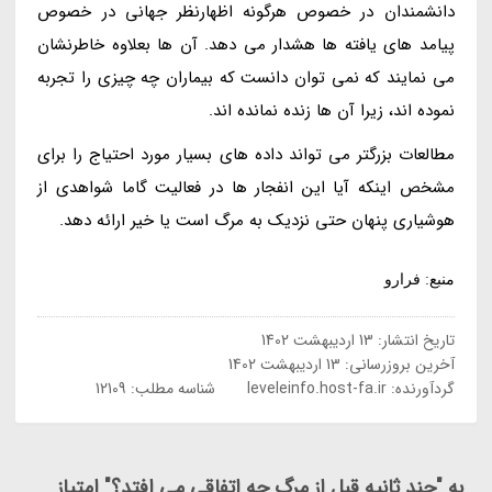
دانشمندان در خصوص هرگونه اظهارنظر جهانی در خصوص
پیامد های یافته ها هشدار می دهد. آن ها بعلاوه خاطرنشان
می نمایند که نمی توان دانست که بیماران چه چیزی را تجربه
نموده اند، زیرا آن ها زنده نمانده اند.
مطالعات بزرگتر می تواند داده های بسیار مورد احتیاج را برای
مشخص اینکه آیا این انفجار ها در فعالیت گاما شواهدی از
هوشیاری پنهان حتی نزدیک به مرگ است یا خیر ارائه دهد.
منبع: فرارو
تاریخ انتشار:
13 اردیبهشت 1402
آخرین بروزرسانی:
13 اردیبهشت 1402
گردآورنده:
leveleinfo.host-fa.ir
شناسه مطلب: 12109
به "چند ثانیه قبل از مرگ چه اتفاقی می افتد؟" امتیاز