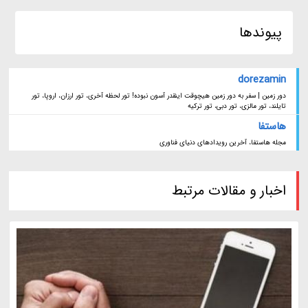
پیوندها
dorezamin
دور زمین | سفر به دور زمین هیچوقت اینقدر آسون نبوده! تور لحظه آخری، تور ارزان، اروپا، تور
تایلند، تور مالزی، تور دبی، تور ترکیه
هاستفا
مجله هاستفا، آخرین رویدادهای دنیای فناوری
اخبار و مقالات مرتبط