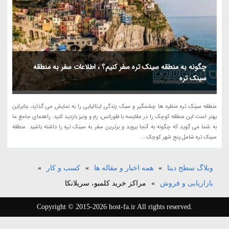
چگونه به منطقه سینک تره سفر کنیم؟ ، اطلاعات سفر به منطقه
سینک تره
منطقه سینک تره منظره ها چشمگیر و سبک زندگی ایتالیایی را به نمایش می گذارد، بنابراین
بهتر است این منطقه کوچک را در مقایسه با فلورانس، رم و ونیز بازدید کنید. راهنمای جامع ما
به شما می گوید که چگونه به آنجا بروید و برترین سفر به سینک تره را داشته باشید. منطقه
سینک تره شامل پنج شهر کوچک...
وبلاگ سطح دیتا
»
همه اخبار و مقاله ها
»
کسب و کار
»
بازاریابی و فروش
»
مراکز خرید کلمبو، سریلانکا
Copyright © 2015-2026 host-fa.ir All rights reserved.