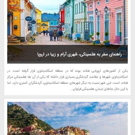
راهنمای سفر به هلسینکی، شهری آرام و زیبا در اروپا
یکی از کشورهای اروپایی فنلاند بوده که در منطقه اسکاندیناوی قرار گرفته است. در
اسکاندیناوی شهرها و مقاصد گردشگری بسیاری قرار داشته که یکی از آن ها هلسینکی مرکز
فنلاند است. این شهر نسبت به دیگر شهرهای منطقه اسکاندیناوی، گردشگران کمتری دارد، اما
با این حال جاهای دیدنی هلسینکی فراوان...