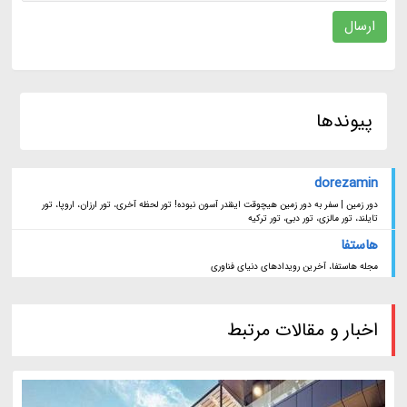
ارسال
پیوندها
dorezamin
دور زمین | سفر به دور زمین هیچوقت اینقدر آسون نبوده! تور لحظه آخری، تور ارزان، اروپا، تور
تایلند، تور مالزی، تور دبی، تور ترکیه
هاستفا
مجله هاستفا، آخرین رویدادهای دنیای فناوری
اخبار و مقالات مرتبط