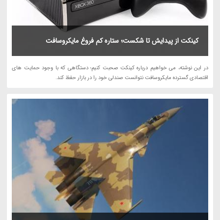
کینکت از پیدایش تا شکست؛ ستاره کم فروغ مایکروسافت
در این نوشته، می خواهیم درباره کینکت صحبت کنیم؛ دستگاهی که با وجود حمایت های
اقتصادی گسترده مایکروسافت نتوانست صندلی خود را در بازار حفظ کند.