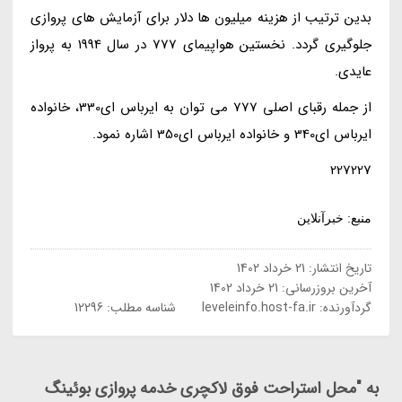
بدین ترتیب از هزینه میلیون ها دلار برای آزمایش های پروازی
جلوگیری گردد. نخستین هواپیمای 777 در سال 1994 به پرواز
عایدی.
از جمله رقبای اصلی 777 می توان به ایرباس ای330، خانواده
ایرباس ای340 و خانواده ایرباس ای350 اشاره نمود.
227227
منبع: خبرآنلاین
تاریخ انتشار:
21 خرداد 1402
آخرین بروزرسانی:
21 خرداد 1402
گردآورنده:
leveleinfo.host-fa.ir
شناسه مطلب: 12296
به "محل استراحت فوق لاکچری خدمه پروازی بوئینگ