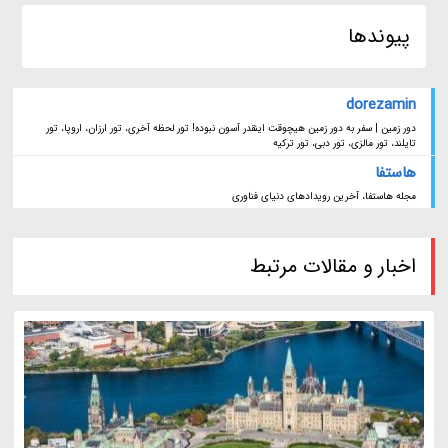
پیوندها
dorezamin
دور زمین | سفر به دور زمین هیچوقت اینقدر آسون نبوده! تور لحظه آخری، تور ارزان، اروپا، تور
تایلند، تور مالزی، تور دبی، تور ترکیه
هاستفا
مجله هاستفا، آخرین رویدادهای دنیای فناوری
اخبار و مقالات مرتبط