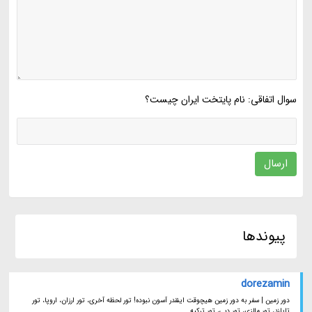
سوال اتفاقی: نام پایتخت ایران چیست؟
ارسال
پیوندها
dorezamin
دور زمین | سفر به دور زمین هیچوقت اینقدر آسون نبوده! تور لحظه آخری، تور ارزان، اروپا، تور
تایلند، تور مالزی، تور دبی، تور ترکیه