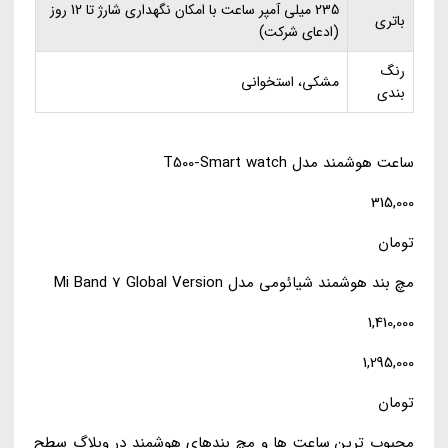
235 میلی آمپر ساعت با امکان نگهداری شارژ تا 12 روز
باتری
(ادعای شرکت)
رنگ
مشکی، استخوانی
بندی
ساعت هوشمند مدل T500-Smart watch
315,000
تومان
مچ بند هوشمند شیائومی مدل Mi Band 7 Global Version
1,410,000
1,295,000
تومان
محبوب ترین ساعت ها و مچ بندهای هوشمند در وبلاگ سطح