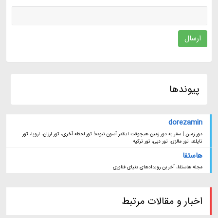
ارسال
پیوندها
dorezamin
دور زمین | سفر به دور زمین هیچوقت اینقدر آسون نبوده! تور لحظه آخری، تور ارزان، اروپا، تور
تایلند، تور مالزی، تور دبی، تور ترکیه
هاستفا
مجله هاستفا، آخرین رویدادهای دنیای فناوری
اخبار و مقالات مرتبط