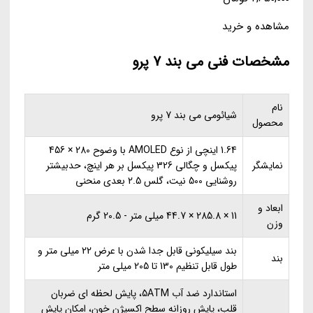
مشاهده و خرید
مشخصات فنی می بند 7 پرو
نام
شیائومی می بند 7 پرو
محصول
1.64 اینچی از نوع AMOLED با وضوح 280 × 456
نمایشگر
پیکسل و چگالی 326 پیکسل بر هر اینچ، حدبیشتر
روشنایی 500 نیت، گلس 2.5 بعدی منحنی
ابعاد و
11 × 285.8 × 44.7 میلی متر - 20.5 گرم
وزن
بند سیلیکونی قابل جدا شدن با عرض 22 میلی متر و
بند
طول قابل تنظیم 130 تا 205 میلی متر
استاندارد ضد آب 5ATM، پایش لحظه ای ضربان
قلب، پایش روزانه سطح اکسیژن خون، امکان پایش