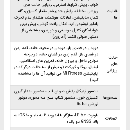
خواب، پایش شرایط استرس، ردیابی حالت های
قابلیت
ورزشی مختلف، پایش حدبیشتر مقدار اکسیژن، گام
ها
شمار، مدیتیشن، اعلانات هوشمند، هشدار عدم تحرک،
یادآور نوشیدن آب، امکان یافت گوشی، پیش بینی
هوا، امکان کنترل موسیقی و دوربین، پشتیبانی از
دستیار صوتی الکسا (آمازون)
دویدن در فضای باز، دویدن در محیط خانه، قدم زدن
در فضای باز، قدم زدن در فضای خانه، دوچرخه
حالت
سواری داخل و بیرون خانه، تمرین های استقامتی،
های
فوتبال، یوگا و کریکت (و بیش از 100 حالت دیگر که در
ورزشی
اپلیکیشن Mi Fitness می توانید آن ها را مشاهده
کنید).
سنسور اپتیکال پایش ضربان قلب، سنسور مقدار گیری
سنسورها
اکسیژن خون، سنسور شتاب سنج سه محوره، موتور
لرزشی Rotor
بلوتوث LE 5.2، سازگار با اندروید 6 به بالا و iOS 10 به
اتصالات
بالا، GNSS دو بانده